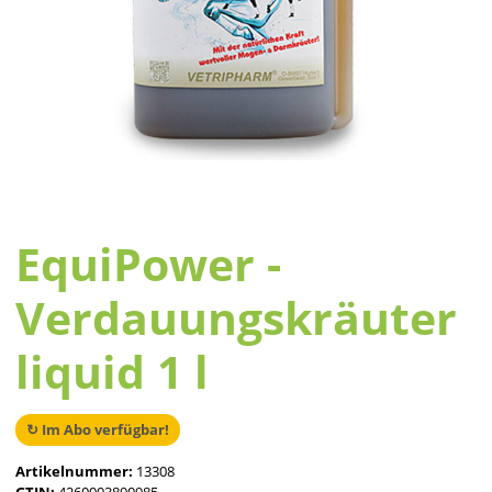
EquiPower -
Verdauungskräuter
liquid 1 l
↻ Im Abo verfügbar!
Artikelnummer:
13308