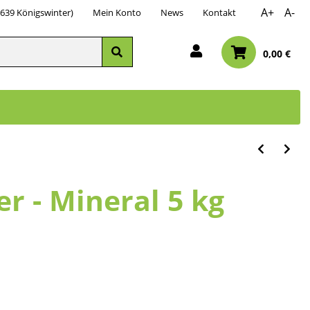
A+
A-
3639 Königswinter)
Mein Konto
News
Kontakt
0,00 €
r - Mineral 5 kg