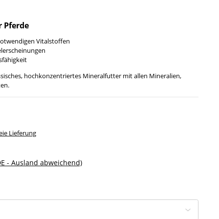
r Pferde
otwendigen Vitalstoffen
lerscheinungen
fähigkeit
ssisches, hochkonzentriertes Mineralfutter mit allen Mineralien,
en.
ie Lieferung
DE - Ausland abweichend)