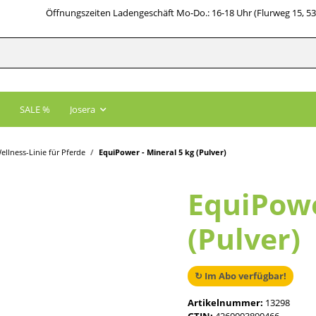
Öffnungszeiten Ladengeschäft Mo-Do.: 16-18 Uhr (Flurweg 15, 5
SALE %
Josera
llness-Linie für Pferde
EquiPower - Mineral 5 kg (Pulver)
EquiPowe
(Pulver)
↻ Im Abo verfügbar!
Artikelnummer:
13298
GTIN:
4260003890466