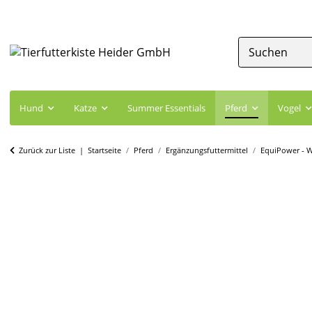
Hund
Katze
Summer Essentials
Pferd
Vogel
Zurück zur Liste
Startseite
Pferd
Ergänzungsfuttermittel
EquiPower - We