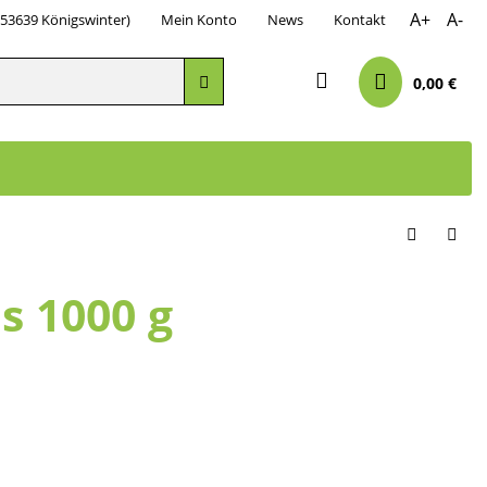
A+
A-
 53639 Königswinter)
Mein Konto
News
Kontakt
0,00 €
s 1000 g