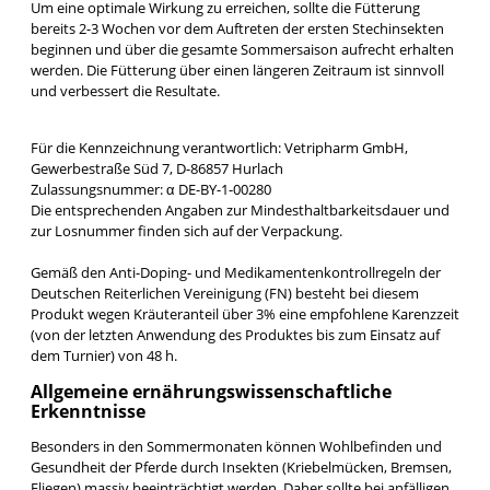
Um eine optimale Wirkung zu erreichen, sollte die Fütterung
bereits 2-3 Wochen vor dem Auftreten der ersten Stechinsekten
beginnen und über die gesamte Sommersaison aufrecht erhalten
werden. Die Fütterung über einen längeren Zeitraum ist sinnvoll
und verbessert die Resultate.
Für die Kennzeichnung verantwortlich: Vetripharm GmbH,
Gewerbestraße Süd 7, D-86857 Hurlach
Zulassungsnummer: α DE-BY-1-00280
Die entsprechenden Angaben zur Mindesthaltbarkeitsdauer und
zur Losnummer finden sich auf der Verpackung.
Gemäß den Anti-Doping- und Medikamentenkontrollregeln der
Deutschen Reiterlichen Vereinigung (FN) besteht bei diesem
Produkt wegen Kräuteranteil über 3% eine empfohlene Karenzzeit
(von der letzten Anwendung des Produktes bis zum Einsatz auf
dem Turnier) von 48 h.
Allgemeine ernährungswissenschaftliche
Erkenntnisse
Besonders in den Sommermonaten können Wohlbefinden und
Gesundheit der Pferde durch Insekten (Kriebelmücken, Bremsen,
Fliegen) massiv beeinträchtigt werden. Daher sollte bei anfälligen