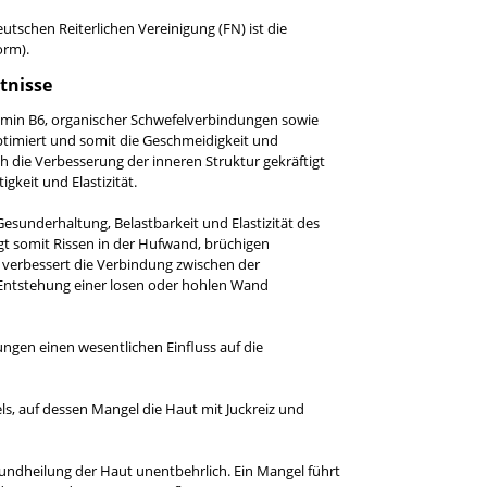
schen Reiterlichen Vereinigung (FN) ist die
orm).
tnisse
min B6, organischer Schwefelverbindungen sowie
ptimiert und somit die Geschmeidigkeit und
h die Verbesserung der inneren Struktur gekräftigt
keit und Elastizität.
Gesunderhaltung, Belastbarkeit und Elastizität des
t somit Rissen in der Hufwand, brüchigen
n verbessert die Verbindung zwischen der
Entstehung einer losen oder hohlen Wand
gen einen wesentlichen Einfluss auf die
ls, auf dessen Mangel die Haut mit Juckreiz und
 Wundheilung der Haut unentbehrlich. Ein Mangel führt