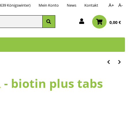
A+
A-
3639 Königswinter)
Mein Konto
News
Kontakt
0,00 €
- biotin plus tabs