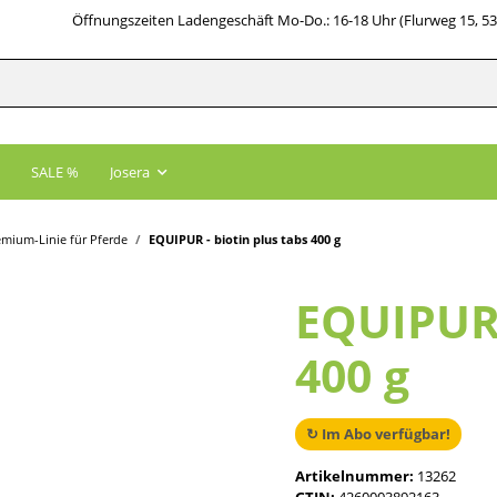
Öffnungszeiten Ladengeschäft Mo-Do.: 16-18 Uhr (Flurweg 15, 5
SALE %
Josera
mium-Linie für Pferde
EQUIPUR - biotin plus tabs 400 g
EQUIPUR 
400 g
↻ Im Abo verfügbar!
Artikelnummer:
13262
GTIN:
4260003892163