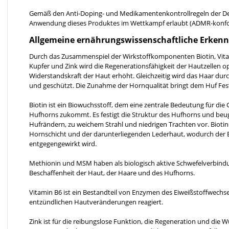
Gemäß den Anti-Doping- und Medikamentenkontrollregeln der Deut
Anwendung dieses Produktes im Wettkampf erlaubt (ADMR-konf
Allgemeine ernährungswissenschaftliche Erkenn
Durch das Zusammenspiel der Wirkstoffkomponenten Biotin, Vita
Kupfer und Zink wird die Regenerationsfähigkeit der Hautzellen o
Widerstandskraft der Haut erhöht. Gleichzeitig wird das Haar durc
und geschützt. Die Zunahme der Hornqualität bringt dem Huf Festig
Biotin ist ein Biowuchsstoff, dem eine zentrale Bedeutung für die 
Hufhorns zukommt. Es festigt die Struktur des Hufhorns und beug
Hufrändern, zu weichem Strahl und niedrigen Trachten vor. Bioti
Hornschicht und der darunterliegenden Lederhaut, wodurch der 
entgegengewirkt wird.
Methionin und MSM haben als biologisch aktive Schwefelverbindun
Beschaffenheit der Haut, der Haare und des Hufhorns.
Vitamin B6 ist ein Bestandteil von Enzymen des Eiweißstoffwechse
entzündlichen Hautveränderungen reagiert.
Zink ist für die reibungslose Funktion, die Regeneration und die