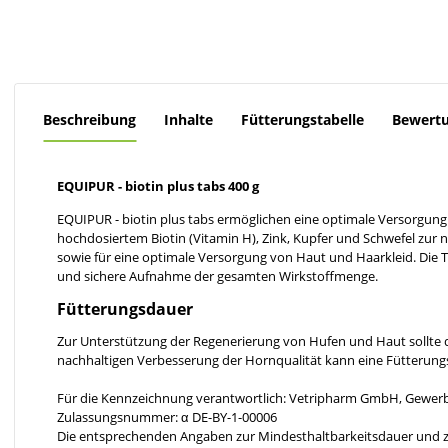
Beschreibung
Inhalte
Fütterungstabelle
Bewert
EQUIPUR - biotin plus tabs 400 g
EQUIPUR - biotin plus tabs ermöglichen eine optimale Versorgun
hochdosiertem Biotin (Vitamin H), Zink, Kupfer und Schwefel zur 
sowie für eine optimale Versorgung von Haut und Haarkleid. Die T
und sichere Aufnahme der gesamten Wirkstoffmenge.
Fütterungsdauer
Zur Unterstützung der Regenerierung von Hufen und Haut sollte d
nachhaltigen Verbesserung der Hornqualität kann eine Fütterung
Für die Kennzeichnung verantwortlich: Vetripharm GmbH, Gewerb
Zulassungsnummer: α DE-BY-1-00006
Die entsprechenden Angaben zur Mindesthaltbarkeitsdauer und z