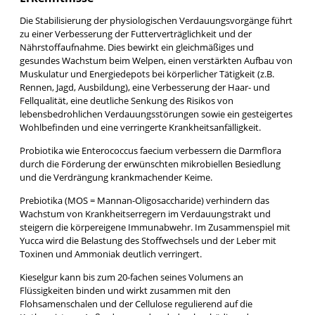
Die Stabilisierung der physiologischen Verdauungsvorgänge führt
zu einer Verbesserung der Futterverträglichkeit und der
Nährstoffaufnahme. Dies bewirkt ein gleichmäßiges und
gesundes Wachstum beim Welpen, einen verstärkten Aufbau von
Muskulatur und Energiedepots bei körperlicher Tätigkeit (z.B.
Rennen, Jagd, Ausbildung), eine Verbesserung der Haar- und
Fellqualität, eine deutliche Senkung des Risikos von
lebensbedrohlichen Verdauungsstörungen sowie ein gesteigertes
Wohlbefinden und eine verringerte Krankheitsanfälligkeit.
Probiotika wie Enterococcus faecium verbessern die Darmflora
durch die Förderung der erwünschten mikrobiellen Besiedlung
und die Verdrängung krankmachender Keime.
Prebiotika (MOS = Mannan-Oligosaccharide) verhindern das
Wachstum von Krankheitserregern im Verdauungstrakt und
steigern die körpereigene Immunabwehr. Im Zusammenspiel mit
Yucca wird die Belastung des Stoffwechsels und der Leber mit
Toxinen und Ammoniak deutlich verringert.
Kieselgur kann bis zum 20-fachen seines Volumens an
Flüssigkeiten binden und wirkt zusammen mit den
Flohsamenschalen und der Cellulose regulierend auf die