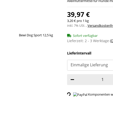
Alleinfuttermittel für Hunde m
39,97 €
3,20 € pro 1 kg
inkl. 7% USt. ,
Versandkostenfre
Sofort verfügbar
Lieferzeit:
2 - 3 Werktage
(
Lieferintervall
Komponenten wer
Loading...