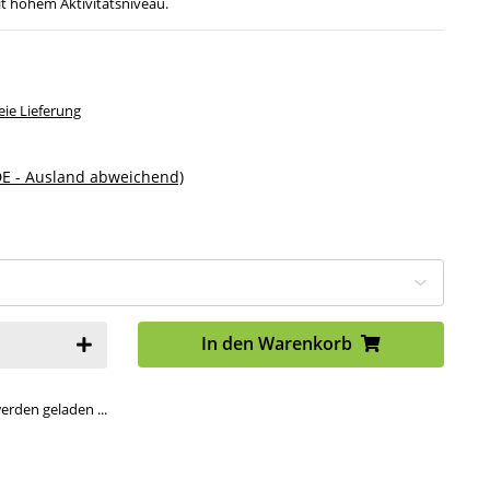
it hohem Aktivitätsniveau.
ie Lieferung
DE - Ausland abweichend)
In den Warenkorb
den geladen ...