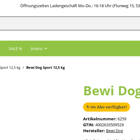
Öffnungszeiten Ladengeschäft Mo-Do.: 16-18 Uhr (Flurweg 15, 5
SALE %
Josera
Sport 12,5 kg
Bewi Dog Sport 12,5 kg
Bewi Dog
↻ Im Abo verfügbar!
Artikelnummer:
6259
GTIN:
4002633509529
Hersteller:
Bewi Dog