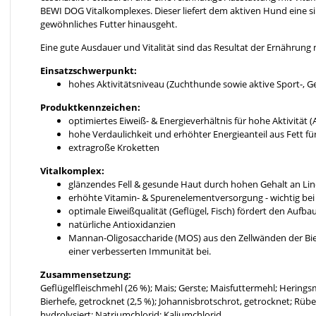
BEWI DOG Vitalkomplexes. Dieser liefert dem aktiven Hund eine si
gewöhnliches Futter hinausgeht.
Eine gute Ausdauer und Vitalität sind das Resultat der Ernährung
Einsatzschwerpunkt:
hohes Aktivitätsniveau (Zuchthunde sowie aktive Sport-, 
Produktkennzeichen:
optimiertes Eiweiß- & Energieverhältnis für hohe Aktivität 
hohe Verdaulichkeit und erhöhter Energieanteil aus Fett f
extragroße Kroketten
Vitalkomplex:
glänzendes Fell & gesunde Haut durch hohen Gehalt an Linol
erhöhte Vitamin- & Spurenelementversorgung - wichtig bei 
optimale Eiweißqualität (Geflügel, Fisch) fördert den Aufb
natürliche Antioxidanzien
Mannan-Oligosaccharide (MOS) aus den Zellwänden der Bie
einer verbesserten Immunität bei.
Zusammensetzung:
Geflügelfleischmehl (26 %); Mais; Gerste; Maisfuttermehl; Heringsm
Bierhefe, getrocknet (2,5 %); Johannisbrotschrot, getrocknet; Rübe
hydrolysiert; Natriumchlorid; Kaliumchlorid