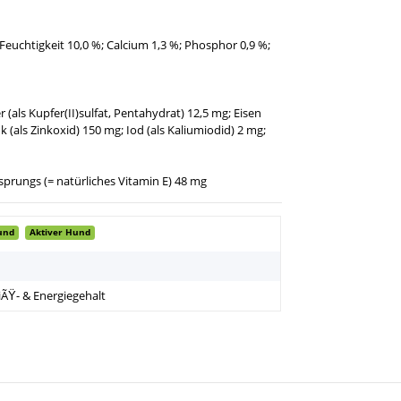
 Feuchtigkeit 10,0 %; Calcium 1,3 %; Phosphor 0,9 %;
r (als Kupfer(II)sulfat, Pentahydrat) 12,5 mg; Eisen
k (als Zinkoxid) 150 mg; Iod (als Kaliumiodid) 2 mg;
sprungs (= natürliches Vitamin E) 48 mg
und
Aktiver Hund
iÃŸ- & Energiegehalt