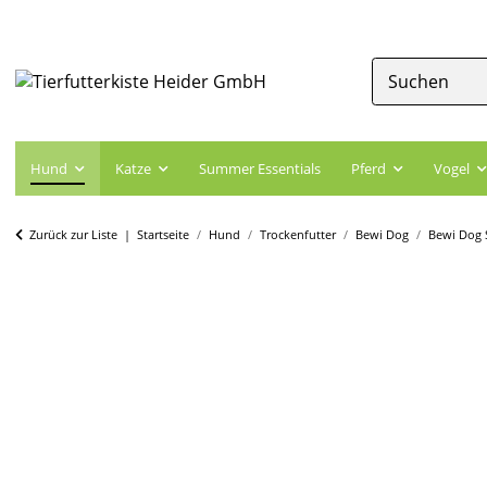
Hund
Katze
Summer Essentials
Pferd
Vogel
Zurück zur Liste
Startseite
Hund
Trockenfutter
Bewi Dog
Bewi Dog 