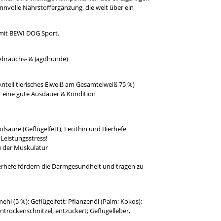
nnvolle Nährstoffergänzung, die weit über ein
 mit BEWI DOG Sport.
Gebrauchs- & Jagdhunde)
(Anteil tierisches Eiweiß am Gesamteiweiß 75 %)
ür eine gute Ausdauer & Kondition
säure (Geflügelfett), Lecithin und Bierhefe
Leistungsstress!
au der Muskulatur
rhefe fördern die Darmgesundheit und tragen zu
ehl (5 %); Geflügelfett; Pflanzenöl (Palm; Kokos);
ntrockenschnitzel, entzuckert; Geflügelleber,