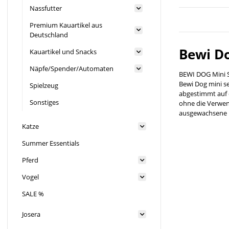
Nassfutter
Premium Kauartikel aus
Deutschland
Bewi Do
Kauartikel und Snacks
Näpfe/Spender/Automaten
BEWI DOG Mini S
Bewi Dog mini se
Spielzeug
abgestimmt auf d
Sonstiges
ohne die Verwen
ausgewachsene H
Katze
Summer Essentials
Pferd
Vogel
SALE %
Josera