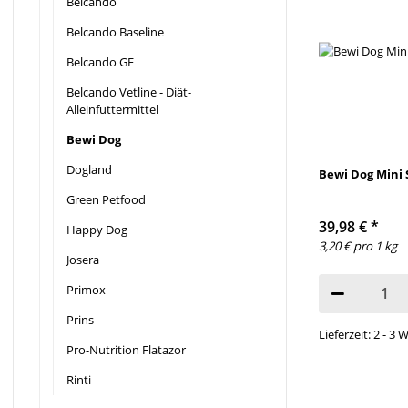
Belcando
Belcando Baseline
Belcando GF
Belcando Vetline - Diät-
Alleinfuttermittel
Bewi Dog
Dogland
Bewi Dog Mini S
Green Petfood
39,98 €
*
Happy Dog
3,20 € pro 1 kg
Josera
Primox
Prins
Lieferzeit: 2 - 3
Pro-Nutrition Flatazor
Rinti