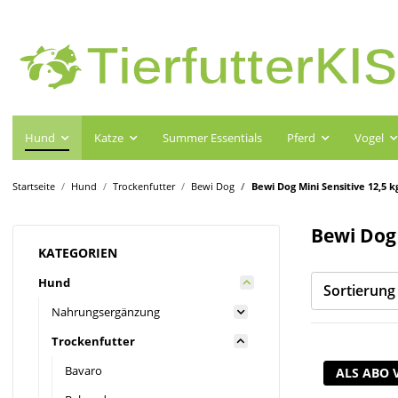
Hund
Katze
Summer Essentials
Pferd
Vogel
Startseite
Hund
Trockenfutter
Bewi Dog
Bewi Dog Mini Sensitive 12,5 k
Bewi Dog 
KATEGORIEN
Hund
Sortierung
Nahrungsergänzung
Trockenfutter
Bavaro
ALS ABO 