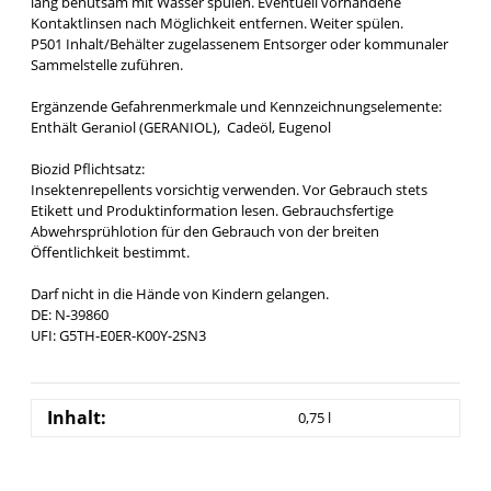
lang behutsam mit Wasser spülen. Eventuell vorhandene
Kontaktlinsen nach Möglichkeit entfernen. Weiter spülen.
P501 Inhalt/Behälter zugelassenem Entsorger oder kommunaler
Sammelstelle zuführen.
Ergänzende Gefahrenmerkmale und Kennzeichnungselemente:
Enthält Geraniol (GERANIOL), Cadeöl, Eugenol
Biozid Pflichtsatz:
Insektenrepellents vorsichtig verwenden. Vor Gebrauch stets
Etikett und Produktinformation lesen. Gebrauchsfertige
Abwehrsprühlotion für den Gebrauch von der breiten
Öffentlichkeit bestimmt.
Darf nicht in die Hände von Kindern gelangen.
DE: N-39860
UFI: G5TH-E0ER-K00Y-2SN3
Inhalt:
0,75 l