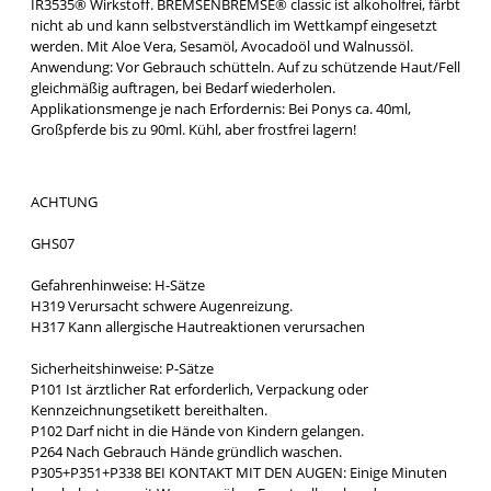
IR3535® Wirkstoff. BREMSENBREMSE® classic ist alkoholfrei, färbt
nicht ab und kann selbstverständlich im Wettkampf eingesetzt
werden. Mit Aloe Vera, Sesamöl, Avocadoöl und Walnussöl.
Anwendung: Vor Gebrauch schütteln. Auf zu schützende Haut/Fell
gleichmäßig auftragen, bei Bedarf wiederholen.
Applikationsmenge je nach Erfordernis: Bei Ponys ca. 40ml,
Großpferde bis zu 90ml. Kühl, aber frostfrei lagern!
ACHTUNG
GHS07
Gefahrenhinweise: H-Sätze
H319 Verursacht schwere Augenreizung.
H317 Kann allergische Hautreaktionen verursachen
Sicherheitshinweise: P-Sätze
P101 Ist ärztlicher Rat erforderlich, Verpackung oder
Kennzeichnungsetikett bereithalten.
P102 Darf nicht in die Hände von Kindern gelangen.
P264 Nach Gebrauch Hände gründlich waschen.
P305+P351+P338 BEI KONTAKT MIT DEN AUGEN: Einige Minuten