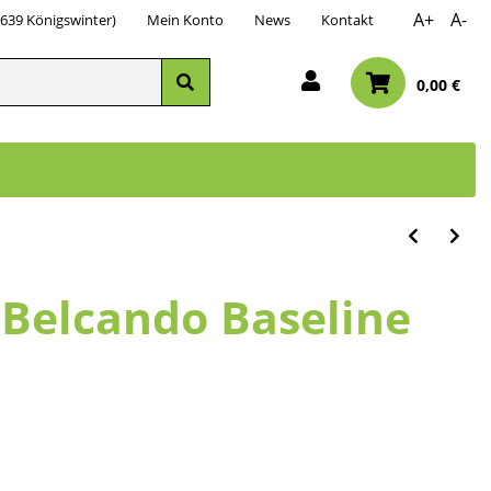
A+
A-
3639 Königswinter)
Mein Konto
News
Kontakt
0,00 €
g Belcando Baseline