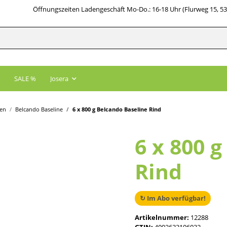
Öffnungszeiten Ladengeschäft Mo-Do.: 16-18 Uhr (Flurweg 15, 5
SALE %
Josera
en
Belcando Baseline
6 x 800 g Belcando Baseline Rind
6 x 800 
Rind
↻ Im Abo verfügbar!
Artikelnummer:
12288
GTIN:
4002633106032