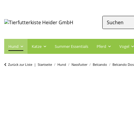
Hund
Katze
Summer Essentials
Pferd
Vogel
Zurück zur Liste
Startseite
Hund
Nassfutter
Belcando
Belcando Dos