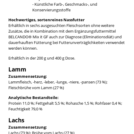
- Künstliche Farb-, Geschmacks-, und
Konservierungsstoffe
Hochwertiges, sortenreines Nassfutter
Erhältlich in sechs ausgesuchten Fleischsorten ohne weitere
Zusätze, die in Kombination mit dem Ergänzungsfuttermittel
BELCANDO® Mix it GF auch zur Diagnose (Eliminationsdiät) und
dauerhauften Fütterung bei Futterunverträglichkeiten verwendet
werden können.
Erhältlich in der 200 g und 400 g Dose.
Lamm
Zusammensetzung:
Lammfleisch, -herz, -leber, -lunge, -niere, -pansen (73 %);
Fleischbrühe vom Lamm (27 %)
Analytische Bestandteile:
Protein 11,0 %; Fettgehalt 5,5 %; Rohasche 1,5 %; Rohfaser 0,4 %;
Feuchtigkeit 79,0 %
Lachs
Zusammensetzung:
Lachs (73 %); Brühe vom Lachs (27 %)