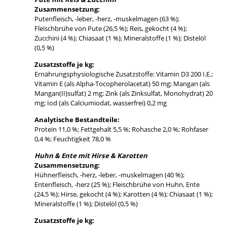
Zusammensetzung:
Putenfleisch, -leber, -herz, -muskelmagen (63 %);
Fleischbrühe von Pute (26,5 %); Reis, gekocht (4 %);
Zucchini (4 %); Chiasaat (1 %); Mineralstoffe (1 %); Distelöl
(0,5 %)
Zusatzstoffe je kg:
Ernährungsphysiologische Zusatzstoffe: Vitamin D3 200 I.E.;
Vitamin E (als Alpha-Tocopherolacetat) 50 mg; Mangan (als
Mangan(II)sulfat) 2 mg; Zink (als Zinksulfat, Monohydrat) 20
mg; Iod (als Calciumiodat, wasserfrei) 0,2 mg
Analytische Bestandteile:
Protein 11,0 %; Fettgehalt 5,5 %; Rohasche 2,0 %; Rohfaser
0,4 %; Feuchtigkeit 78,0 %
Huhn & Ente mit Hirse & Karotten
Zusammensetzung:
Hühnerfleisch, -herz, -leber, -muskelmagen (40 %);
Entenfleisch, -herz (25 %); Fleischbrühe von Huhn, Ente
(24,5 %); Hirse, gekocht (4 %); Karotten (4 %); Chiasaat (1 %);
Mineralstoffe (1 %); Distelöl (0,5 %)
Zusatzstoffe je kg: