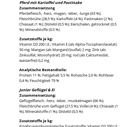
Pferd mit Kartoffel und Pastinake
Zusammensetzung
Pferdefleisch, -herz, -magen, -leber, -lunge (63 %);
Fleischbrühe (28,5 %); Kartoffeln (4 %); Pastinaken (2 %);
Chiasaat (1 %); Distelöl (0,5 %); Eierschalen, getrocknet (0,5
%); Mineralstoffe (0,5 %)
Zusatzstoffe je kg:
Vitamin D3 200 I.E.; Vitamin E (als Alpha-Tocopherolacetat)
50 mg; Mangan (als Mangan(II)sulfat) 2 mg; Zink (als
Zinksulfat, Monohydrat) 20 mg; Iod (als Calciumiodat,
wasserfrei) 0,2 mg
Analytische Bestandteile:
Protein 11 %; Fettgehalt 5,5 %; Rohasche 2,0 %; Rohfaser
0,4 %; Feuchtigkeit 79 %
Junior Geflügel & Ei
Zusammensetzung:
Geflügelfleisch, -herz, -leber, -muskelmagen (66 %);
Fleischbrühe vom Geflügel (27,5 %); Vollei (4 %); Chiasaat (1
%); Mineralstoffe (1 %); Distelöl (0,5 %)
Zusatzstoffe je kg:
Ernährungsphysiologische Zusatzstoffe: Vitamin D3 200 I.E.;