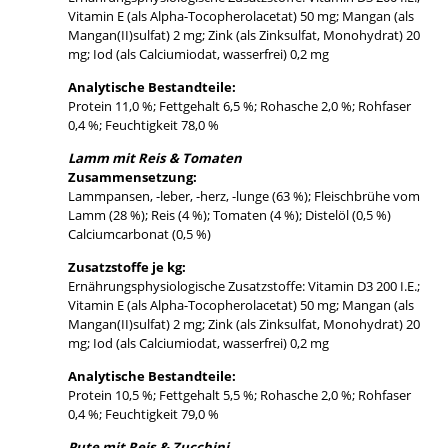
Vitamin E (als Alpha-Tocopherolacetat) 50 mg; Mangan (als
Mangan(II)sulfat) 2 mg; Zink (als Zinksulfat, Monohydrat) 20
mg; Iod (als Calciumiodat, wasserfrei) 0,2 mg
Analytische Bestandteile:
Protein 11,0 %; Fettgehalt 6,5 %; Rohasche 2,0 %; Rohfaser
0,4 %; Feuchtigkeit 78,0 %
Lamm mit Reis & Tomaten
Zusammensetzung:
Lammpansen, -leber, -herz, -lunge (63 %); Fleischbrühe vom
Lamm (28 %); Reis (4 %); Tomaten (4 %); Distelöl (0,5 %)
Calciumcarbonat (0,5 %)
Zusatzstoffe je kg:
Ernährungsphysiologische Zusatzstoffe: Vitamin D3 200 I.E.;
Vitamin E (als Alpha-Tocopherolacetat) 50 mg; Mangan (als
Mangan(II)sulfat) 2 mg; Zink (als Zinksulfat, Monohydrat) 20
mg; Iod (als Calciumiodat, wasserfrei) 0,2 mg
Analytische Bestandteile:
Protein 10,5 %; Fettgehalt 5,5 %; Rohasche 2,0 %; Rohfaser
0,4 %; Feuchtigkeit 79,0 %
Pute mit Reis & Zucchini