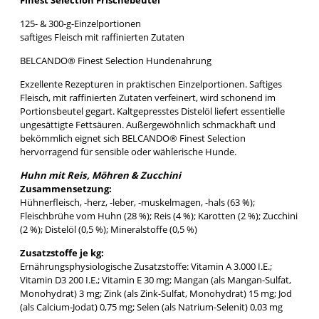
Finest Selection Frischebeutel
125- & 300-g-Einzelportionen
saftiges Fleisch mit raffinierten Zutaten
BELCANDO® Finest Selection Hundenahrung
Exzellente Rezepturen in praktischen Einzelportionen. Saftiges
Fleisch, mit raffinierten Zutaten verfeinert, wird schonend im
Portionsbeutel gegart. Kaltgepresstes Distelöl liefert essentielle
ungesättigte Fettsäuren. Außergewöhnlich schmackhaft und
bekömmlich eignet sich BELCANDO® Finest Selection
hervorragend für sensible oder wählerische Hunde.
Huhn mit Reis, Möhren & Zucchini
Zusammensetzung:
Hühnerfleisch, -herz, -leber, -muskelmagen, -hals (63 %);
Fleischbrühe vom Huhn (28 %); Reis (4 %); Karotten (2 %); Zucchini
(2 %); Distelöl (0,5 %); Mineralstoffe (0,5 %)
Zusatzstoffe je kg:
Ernährungsphysiologische Zusatzstoffe: Vitamin A 3.000 I.E.;
Vitamin D3 200 I.E.; Vitamin E 30 mg; Mangan (als Mangan-Sulfat,
Monohydrat) 3 mg; Zink (als Zink-Sulfat, Monohydrat) 15 mg; Jod
(als Calcium-Jodat) 0,75 mg; Selen (als Natrium-Selenit) 0,03 mg