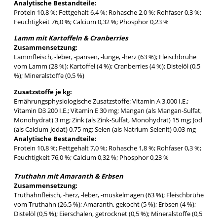
Analytische Bestandteile:
Protein 10,8 %; Fettgehalt 6,4 %; Rohasche 2,0 %; Rohfaser 0,3 %;
Feuchtigkeit 76,0 %; Calcium 0,32 %; Phosphor 0,23 %
Lamm mit Kartoffeln & Cranberries
Zusammensetzung:
Lammfleisch, -leber, -pansen, -lunge, -herz (63 %); Fleischbrühe
vom Lamm (28 %); Kartoffel (4 %); Cranberries (4 %); Distelöl (0,5
%); Mineralstoffe (0,5 %)
Zusatzstoffe je kg:
Ernährungsphysiologische Zusatzstoffe: Vitamin A 3.000 I.E.;
Vitamin D3 200 I.E.; Vitamin E 30 mg; Mangan (als Mangan-Sulfat,
Monohydrat) 3 mg; Zink (als Zink-Sulfat, Monohydrat) 15 mg; Jod
(als Calcium-Jodat) 0,75 mg; Selen (als Natrium-Selenit) 0,03 mg
Analytische Bestandteile:
Protein 10,8 %; Fettgehalt 7,0 %; Rohasche 1,8 %; Rohfaser 0,3 %;
Feuchtigkeit 76,0 %; Calcium 0,32 %; Phosphor 0,23 %
Truthahn mit Amaranth & Erbsen
Zusammensetzung:
Truthahnfleisch, -herz, -leber, -muskelmagen (63 %); Fleischbrühe
vom Truthahn (26,5 %); Amaranth, gekocht (5 %); Erbsen (4 %);
Distelöl (0,5 %); Eierschalen, getrocknet (0,5 %); Mineralstoffe (0,5