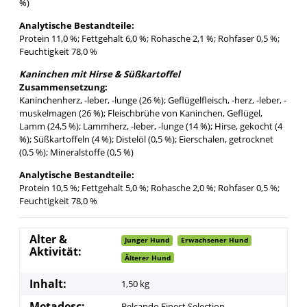
%)
Analytische Bestandteile:
Protein 11,0 %; Fettgehalt 6,0 %; Rohasche 2,1 %; Rohfaser 0,5 %;
Feuchtigkeit 78,0 %
Kaninchen mit Hirse & Süßkartoffel
Zusammensetzung:
Kaninchenherz, -leber, -lunge (26 %); Geflügelfleisch, -herz, -leber, -
muskelmagen (26 %); Fleischbrühe von Kaninchen, Geflügel,
Lamm (24,5 %); Lammherz, -leber, -lunge (14 %); Hirse, gekocht (4
%); Süßkartoffeln (4 %); Distelöl (0,5 %); Eierschalen, getrocknet
(0,5 %); Mineralstoffe (0,5 %)
Analytische Bestandteile:
Protein 10,5 %; Fettgehalt 5,0 %; Rohasche 2,0 %; Rohfaser 0,5 %;
Feuchtigkeit 78,0 %
Alter &
Junger Hund
Erwachsener Hund
Aktivität:
Älterer Hund
Inhalt:
1,50 kg
Metadesc:
Belcando Finest Selection