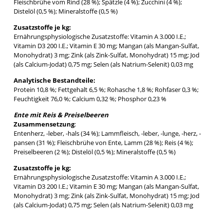
Fleischbrühe vom Rind (28 %); Spätzle (4 %); Zucchini (4 %);
Distelöl (0,5 %); Mineralstoffe (0,5 %)
Zusatzstoffe je kg:
Ernährungsphysiologische Zusatzstoffe: Vitamin A 3.000 I.E.;
Vitamin D3 200 I.E.; Vitamin E 30 mg; Mangan (als Mangan-Sulfat,
Monohydrat) 3 mg; Zink (als Zink-Sulfat, Monohydrat) 15 mg; Jod
(als Calcium-Jodat) 0,75 mg; Selen (als Natrium-Selenit) 0,03 mg
Analytische Bestandteile:
Protein 10,8 %; Fettgehalt 6,5 %; Rohasche 1,8 %; Rohfaser 0,3 %;
Feuchtigkeit 76,0 %; Calcium 0,32 %; Phosphor 0,23 %
Ente mit Reis & Preiselbeeren
Zusammensetzung
:
Entenherz, -leber, -hals (34 %); Lammfleisch, -leber, -lunge, -herz, -
pansen (31 %); Fleischbrühe von Ente, Lamm (28 %); Reis (4 %);
Preiselbeeren (2 %); Distelöl (0,5 %); Mineralstoffe (0,5 %)
Zusatzstoffe je kg:
Ernährungsphysiologische Zusatzstoffe: Vitamin A 3.000 I.E.;
Vitamin D3 200 I.E.; Vitamin E 30 mg; Mangan (als Mangan-Sulfat,
Monohydrat) 3 mg; Zink (als Zink-Sulfat, Monohydrat) 15 mg; Jod
(als Calcium-Jodat) 0,75 mg; Selen (als Natrium-Selenit) 0,03 mg