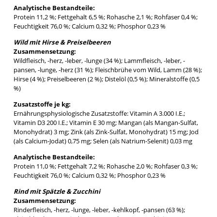
Analytische Bestandteile:
Protein 11,2 %; Fettgehalt 6,5 %; Rohasche 2,1 %; Rohfaser 0,4 %;
Feuchtigkeit 76,0 %; Calcium 0,32 %; Phosphor 0,23 %
Wild mit Hirse & Preiselbeeren
Zusammensetzung:
Wildfleisch, -herz, -leber, -lunge (34 %); Lammfleisch, -leber, -
pansen, -lunge, -herz (31 %); Fleischbrühe vom Wild, Lamm (28 %);
Hirse (4 %); Preiselbeeren (2 %); Distelöl (0,5 %); Mineralstoffe (0,5
%)
Zusatzstoffe je kg:
Ernährungsphysiologische Zusatzstoffe: Vitamin A 3.000 I.E.;
Vitamin D3 200 I.E.; Vitamin E 30 mg; Mangan (als Mangan-Sulfat,
Monohydrat) 3 mg; Zink (als Zink-Sulfat, Monohydrat) 15 mg; Jod
(als Calcium-Jodat) 0,75 mg; Selen (als Natrium-Selenit) 0,03 mg
Analytische Bestandteile:
Protein 11,0 %; Fettgehalt 7,2 %; Rohasche 2,0 %; Rohfaser 0,3 %;
Feuchtigkeit 76,0 %; Calcium 0,32 %; Phosphor 0,23 %
Rind mit Spätzle & Zucchini
Zusammensetzung:
Rinderfleisch, -herz, -lunge, -leber, -kehlkopf, -pansen (63 %);