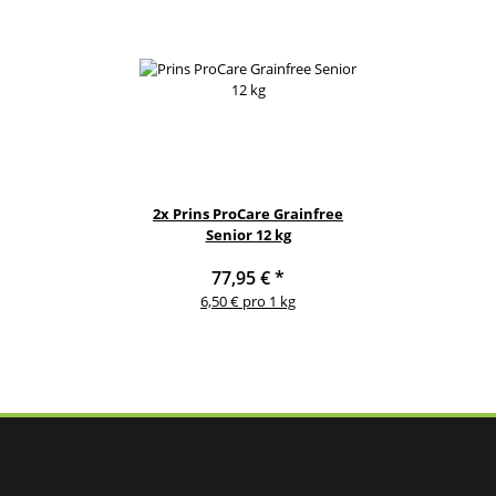
2x
Prins ProCare Grainfree
Senior 12 kg
77,95 €
*
6,50 € pro 1 kg