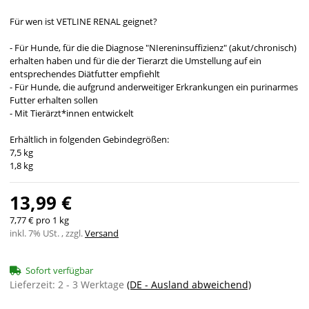
Für wen ist VETLINE RENAL geignet?
- Für Hunde, für die die Diagnose "NIereninsuffizienz" (akut/chronisch)
erhalten haben und für die der Tierarzt die Umstellung auf ein
entsprechendes Diätfutter empfiehlt
- Für Hunde, die aufgrund anderweitiger Erkrankungen ein purinarmes
Futter erhalten sollen
- Mit Tierärzt*innen entwickelt
Erhältlich in folgenden Gebindegrößen:
7,5 kg
1,8 kg
13,99 €
7,77 € pro 1 kg
inkl. 7% USt. , zzgl.
Versand
Sofort verfügbar
Lieferzeit:
2 - 3 Werktage
(DE - Ausland abweichend)